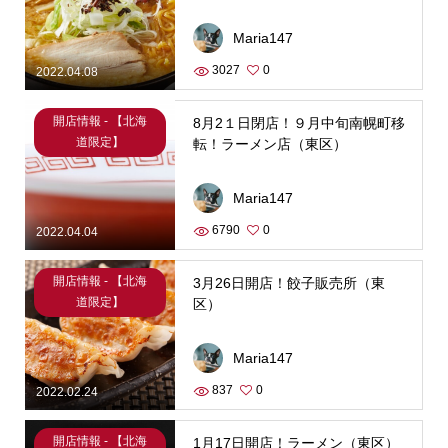
Maria147
3027
0
2022.04.08
開店情報 - 【北海
8月2１日閉店！９月中旬南幌町移
道限定】
転！ラーメン店（東区）
Maria147
6790
0
2022.04.04
開店情報 - 【北海
3月26日開店！餃子販売所（東
道限定】
区）
Maria147
837
0
2022.02.24
開店情報 - 【北海
1月17日開店！ラーメン（東区）