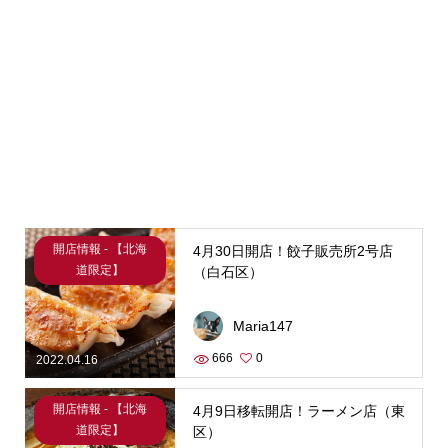
開店情報 - 【北海
4月30日開店！餃子販売所2号店
道限定】
（白石区）
Maria147
666
0
2022.04.16
開店情報 - 【北海
4月9日移転開店！ラーメン店（東
道限定】
区）