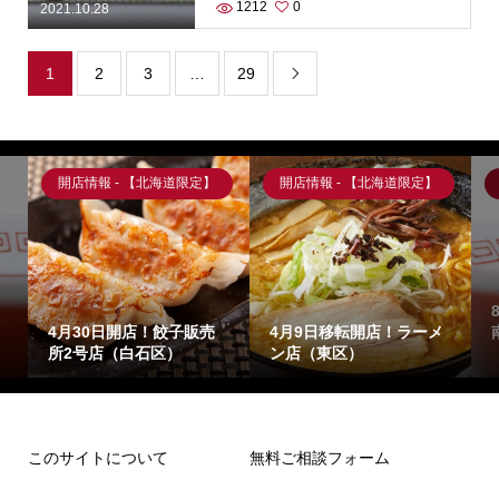
1212
0
2021.10.28
1
2
3
…
29

開店情報 - 【北海道限定】
開店情報 - 【北海道限定】
4月30日開店！餃子販売
4月9日移転開店！ラーメ
所2号店（白石区）
ン店（東区）
このサイトについて
無料ご相談フォーム