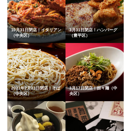
10月31日閉店！イタリアン
3月31日閉店！ハンバーグ
（中央区）
（豊平区）
2021年2月23日閉店！そば
3月17日閉店！担々麺（中
（中央区）
央区）