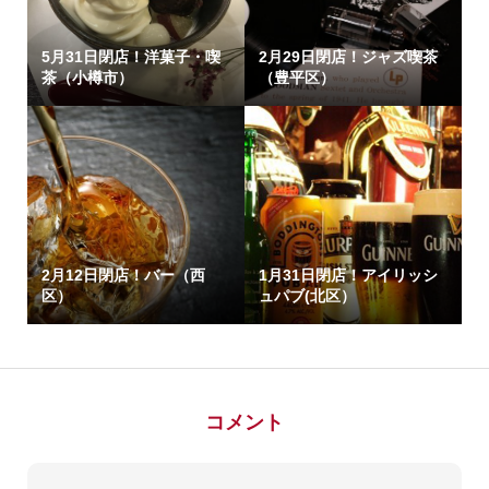
5月31日閉店！洋菓子・喫
2月29日閉店！ジャズ喫茶
茶（小樽市）
（豊平区）
2月12日閉店！バー（西
1月31日閉店！アイリッシ
区）
ュパブ(北区）
コメント