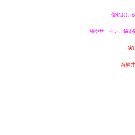
信頼おけ
鮪やサーモン、錦糸
実
海鮮