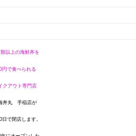
種類以上の海鮮丼を
00円で食べられる
イクアウト専門店
海丼丸 手稲店が
20日で閉店します。
18年にオープンした