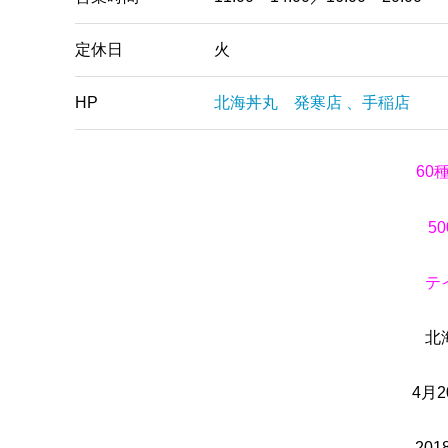
定休日
火
HP
北海丼丸 発寒店 、手稲店
60
5
テ
北
4月
20