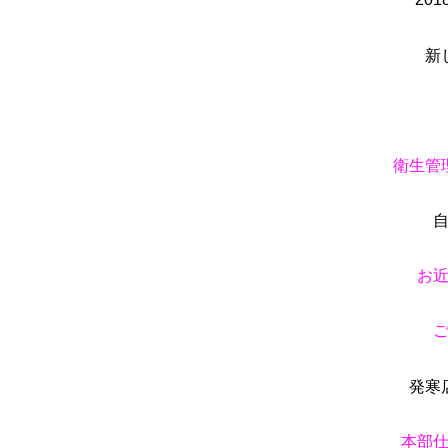
新
衛生管
お
発寒
本部