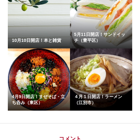
5月11日開店！サンドイッ
10月10日開店！本と雑貨
チ（豊平区）
4月9日開店！まぜそば・立
４月１日開店！ラーメン
ち呑み（東区）
（江別市）
コメント