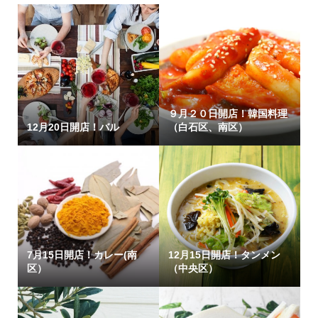
９月２０日開店！韓国料理
12月20日開店！バル
（白石区、南区）
7月15日開店！カレー(南
12月15日開店！タンメン
区）
（中央区）