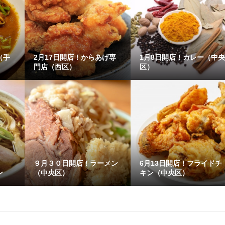
（手
2月17日開店！からあげ専
1月8日開店！カレー（中
門店（西区）
区）
９月３０日開店！ラーメン
6月13日開店！フライドチ
ン
（中央区）
キン（中央区）