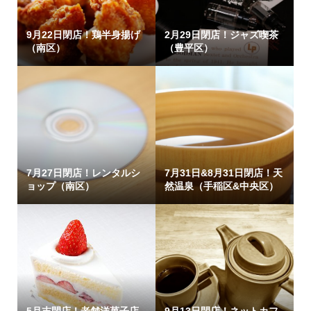
9月22日閉店！鶏半身揚げ
2月29日閉店！ジャズ喫茶
（南区）
（豊平区）
7月27日閉店！レンタルシ
7月31日&8月31日閉店！天
ョップ（南区）
然温泉（手稲区&中央区）