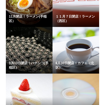
11月閉店！ラーメン(手稲
１１月７日閉店！ラーメン
区）
（西区）
9月13日閉店！パチンコ(手
6月30日閉店！カフェ（北
稲区）
区）