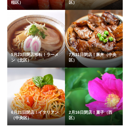
稲区）
区）
5月23日閉店移転！ラーメ
7月31日閉店！豚丼（中央
ン（北区）
区）
6月21日閉店！イタリアン
2月16日閉店！菓子（西
（中央区）
区）