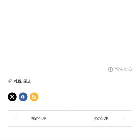
報告する
札幌
,
閉店