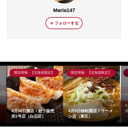
Maria147
フォローする
限定】
開店情報 - 【北海道限定】
開店情報 - 【北海道限定】
8月2１日閉店！９月中旬
ラーメ
南幌町移転！ラーメン店
3月26日開店！餃子販売
（東区）
所（東区）