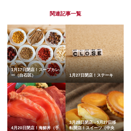
関連記事一覧
1月17日閉店！スープカレ
ー（白石区）
1月27日閉店！ステーキ
3月28日閉店→5月27日移
4月20日閉店！海鮮丼（手
転開店！スイーツ（中央