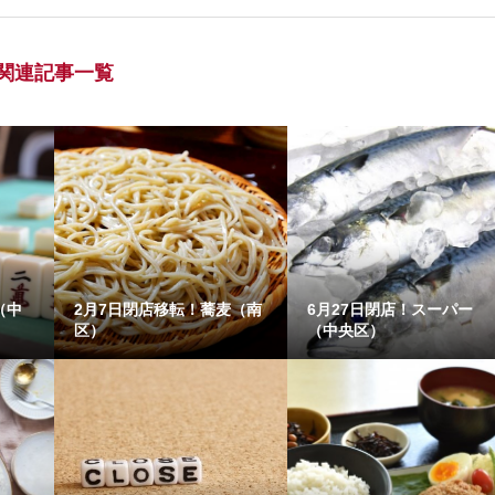
関連記事一覧
（中
2月7日閉店移転！蕎麦（南
6月27日閉店！スーパー
区）
（中央区）