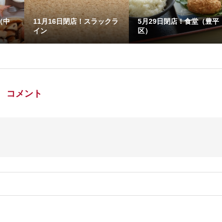
（中
11月16日閉店！スラックラ
5月29日閉店！食堂（豊平
イン
区）
コメント
。