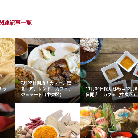
関連記事一覧
7月27日開店！カレー、定
！ラ
食、丼、サンド、カフェ、
11月30日閉店移転→12月6
ジェラート（中央区）
日開店 カフェ（中央区）