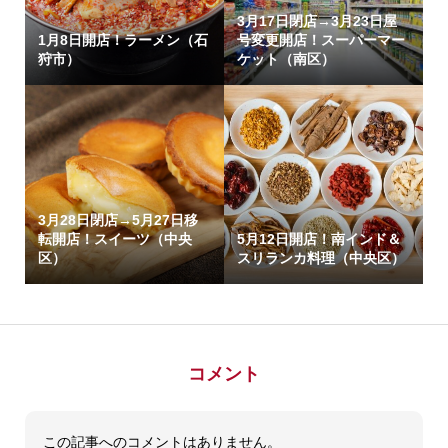
3月17日閉店→3月23日屋
1月8日開店！ラーメン（石
号変更開店！スーパーマー
狩市）
ケット（南区）
3月28日閉店→5月27日移
転開店！スイーツ（中央
5月12日開店！南インド＆
区）
スリランカ料理（中央区）
コメント
この記事へのコメントはありません。