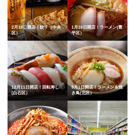
2月18日開店！餃子（中央
1月16日開店！ラーメン(豊
区）
平区）
12月11日開店！回転寿し
9月1日開店！ラーメン＆焼
(白石区）
き鳥(北区）