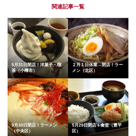
関連記事一覧
5月31日閉店！洋菓子・喫
２月１日休業→閉店！ラー
茶（小樽市）
メン（北区）
9月30日閉店！ラーメン
5月29日閉店！食堂（豊平
（中央区）
区）