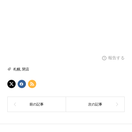
報告する
札幌
,
閉店