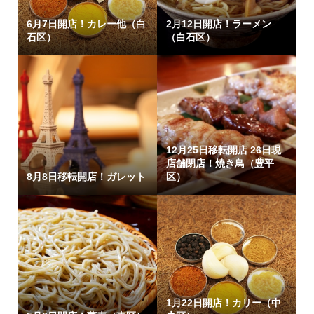
6月7日開店！カレー他（白
2月12日開店！ラーメン
石区）
（白石区）
12月25日移転開店 26日現
店舗閉店！焼き鳥（豊平
8月8日移転開店！ガレット
区）
1月22日開店！カリー（中