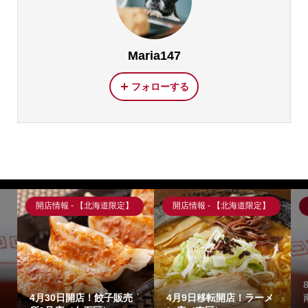
Maria147
フォローする
海道限定】
開店情報 - 【北海道限定】
開店情報 - 【北海道限定】
8月2１日閉店！９月中
餃子販売
4月9日移転開店！ラーメ
南幌町移転！ラーメン店