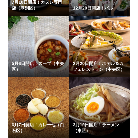
7月10日開店！カヌレ専門
店（厚別区）
12月20日開店！バル
5月6日開店！スープ（中央
2月20日開店！ホテル＆カ
区）
フェレストラン（中央区）
6月7日開店！カレー他（白
3月19日開店！ラーメン
石区）
（東区）