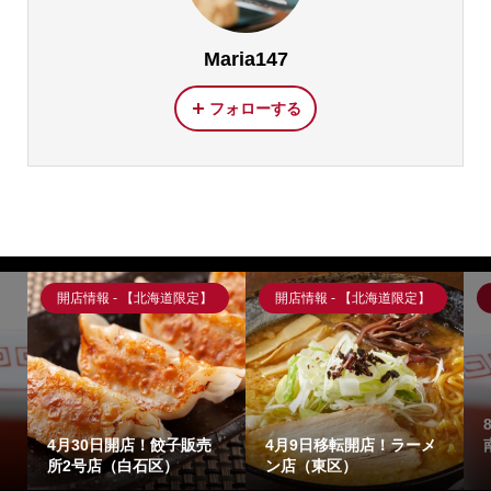
Maria147
フォローする
定】
開店情報 - 【北海道限定】
開店情報 - 【北海道限定】
8月2１日閉店！９月中旬
販売
4月9日移転開店！ラーメ
南幌町移転！ラーメン店
ン店（東区）
（東区）