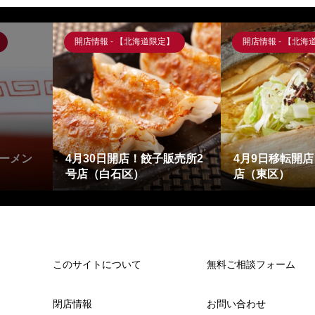
開店情報 - 【北海道限定】
開店情報 - 【北海
ーメン
4月30日開店！餃子販売所2
4月9日移転開
号店（白石区）
店（東区）
このサイトについて
無料ご相談フォーム
閉店情報
お問い合わせ