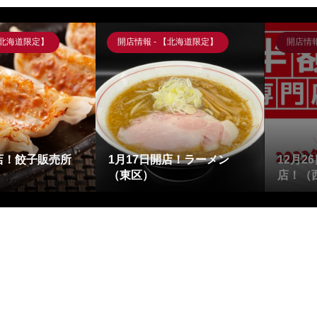
【北海道限定】
開店情報 - 【北海道限定】
開店情報
開店！餃子販売所
1月17日開店！ラーメン
12月2
（東区）
店！（