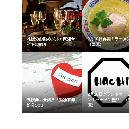
札幌のお勧めグルメ関連サ
2月19日再開！ラーメ
イトの紹介
（西区）
2月10日グランドオー
札幌商工会議所「緊急在庫
ン！ラーメン無料！（
処分SOS！」
区）