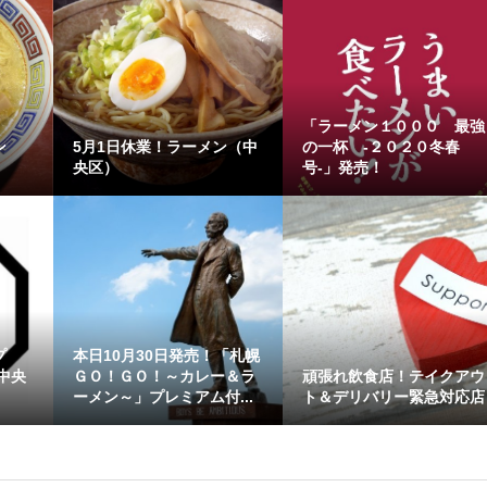
「ラーメン１０００ 最強
ン
5月1日休業！ラーメン（中
の一杯 -２０２０冬春
央区）
号-」発売！
プ
本日10月30日発売！「札幌
中央
ＧＯ！ＧＯ！～カレー＆ラ
頑張れ飲食店！テイクアウ
ーメン～」プレミアム付...
ト＆デリバリー緊急対応店