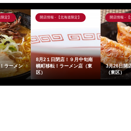
道限定】
開店情報 - 【北海道限定】
開店情報 - 
8月2１日閉店！９月中旬南
店！ラーメン
幌町移転！ラーメン店（東
3月26日
区）
（東区）